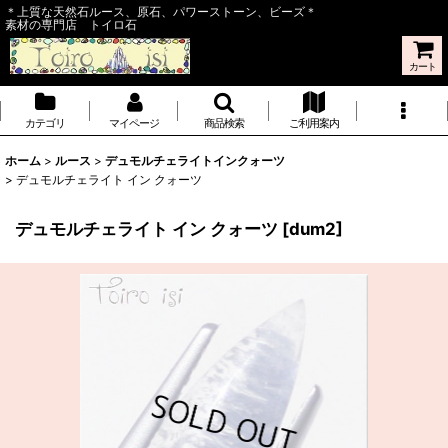
＊上質な天然石ルース、原石、パワーストーン、ビーズ＊
素材の専門店 トイロ石
カート
カテゴリ
マイページ
商品検索
ご利用案内
ホーム
>
ルース
>
デュモルチェライトインクォーツ
>
デュモルチェライト イン クォーツ
デュモルチェライト イン クォーツ
[
dum2
]