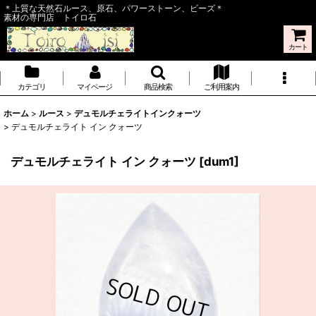
＊上質な天然石ルース、原石、パワーストーン、ビーズ＊
素材の専門店 トイロ石
カート
カテゴリ
マイページ
商品検索
ご利用案内
ホーム
>
ルース
>
デュモルチェライトインクォーツ
>
デュモルチェライト イン クォーツ
デュモルチェライト イン クォーツ
[
dum1
]