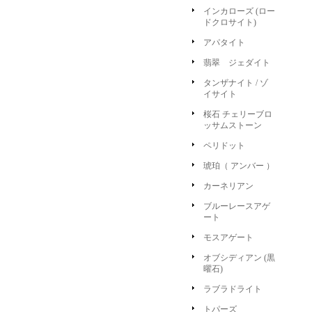
インカローズ (ロー
ドクロサイト)
アパタイト
翡翠 ジェダイト
タンザナイト / ゾ
イサイト
桜石 チェリーブロ
ッサムストーン
ペリドット
琥珀（ アンバー ）
カーネリアン
ブルーレースアゲ
ート
モスアゲート
オブシディアン (黒
曜石)
ラブラドライト
トパーズ